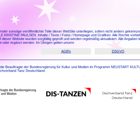
d/oder sonstige veröffentlichte Teile dieser WebSite unterliegen, sofern nicht anders gekennz
RISTINE PAULSEN. Inhalte / Texte / Fotos / Homepage und Grafiken. Alle Rechte vorbehalt
f dieser Website wurden sorgfältig geprüft und werden regelmäßig aktualisiert. Alle Angabe
nt oder ergänzt werden. Im Übrigen gelten unsere
AGB's
DSGVO
 die Beauftragte der Bundesregierung für Kultur und Medien im Programm NEUSTART KULT
hverband Tanz Deutschland.