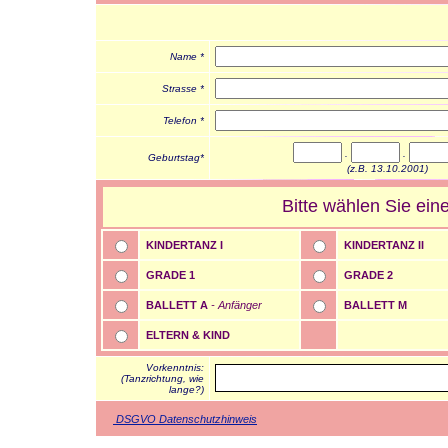
Name *
Strasse *
Telefon *
.
.
Geburtstag*
(z.B. 13.10.2001)
Bitte wählen Sie e
KINDERTANZ I
KINDERTANZ II
GRADE 1
GRADE 2
BALLETT A
- Anfänger
BALLETT M
ELTERN & KIND
Vorkenntnis:
(Tanzrichtung, wie
lange?)
DSGVO Datenschutzhinweis